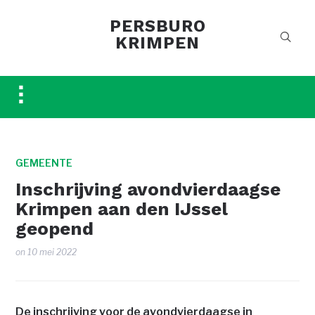
PERSBURO
KRIMPEN
Toggle
sidebar
&
navigation
GEMEENTE
Inschrijving avondvierdaagse
Krimpen aan den IJssel
geopend
on
10 mei 2022
De inschrijving voor de avondvierdaagse in