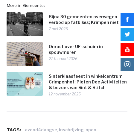
More in Gemeente:
Bijna 30 gemeenten overwegen
verbod op fatbikes; Krimpen niet
7 mei 2026
Onrust over UF-schuim in
spouwmuren
27 februari 2026
Sinterklaasfeest in winkelcentrum
Crimpenhof: Pieten Doe Activiteiten
& bezoek van Sint & Stitch
12 november 2025
TAGS:
,
,
avond4daagse
inschrijving
open