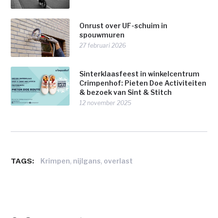
Onrust over UF-schuim in
spouwmuren
27 februari 2026
Sinterklaasfeest in winkelcentrum
Crimpenhof: Pieten Doe Activiteiten
& bezoek van Sint & Stitch
12 november 2025
TAGS:
,
,
Krimpen
nijlgans
overlast