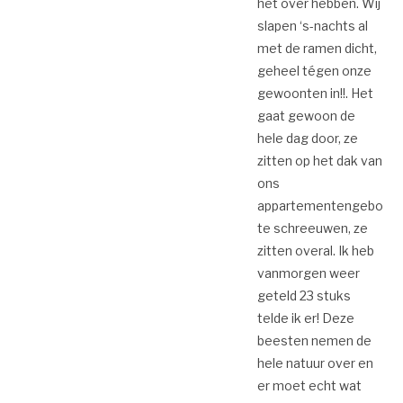
het over hebben. Wij
slapen ‘s-nachts al
met de ramen dicht,
geheel tégen onze
gewoonten in!!. Het
gaat gewoon de
hele dag door, ze
zitten op het dak van
ons
appartementengebouw
te schreeuwen, ze
zitten overal. Ik heb
vanmorgen weer
geteld 23 stuks
telde ik er! Deze
beesten nemen de
hele natuur over en
er moet echt wat