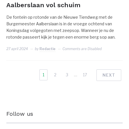
Aalberslaan vol schuim
De fontein op rotonde van de Nieuwe Tiendweg met de
Burgemeester Aalberslaan is in de vroege ochtend van
Koningsdag volgegoten met zeepsop. Wanneer je nu de
rotonde passeert kijk je tegen een enorme berg sop aan.
27 april 2024
by
Redactie
Comments are Disabled
1
2
3
…
17
NEXT
Follow us