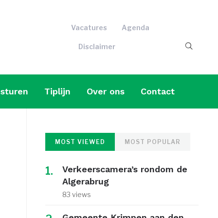
Vacatures
Agenda
Disclaimer
sturen
Tiplijn
Over ons
Contact
MOST VIEWED
MOST POPULAR
Verkeerscamera’s rondom de
Algerabrug
83 views
Gemeente Krimpen aan den