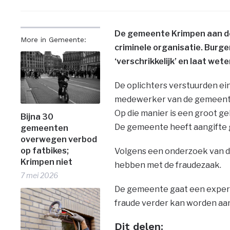
De gemeente Krimpen aan den
More in Gemeente:
criminele organisatie. Burg
‘verschrikkelijk’ en laat wet
De oplichters verstuurden ei
medewerker van de gemeente.
Op die manier is een groot 
Bijna 30
De gemeente heeft aangifte 
gemeenten
overwegen verbod
op fatbikes;
Volgens een onderzoek van 
Krimpen niet
hebben met de fraudezaak.
7 mei 2026
De gemeente gaat een expert i
fraude verder kan worden aa
Dit delen: