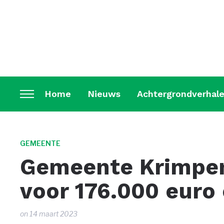
Home
Nieuws
Achtergrondverhal
Toggle
sidebar
&
navigation
GEMEENTE
Gemeente Krimpen
voor 176.000 euro 
on
14 maart 2023