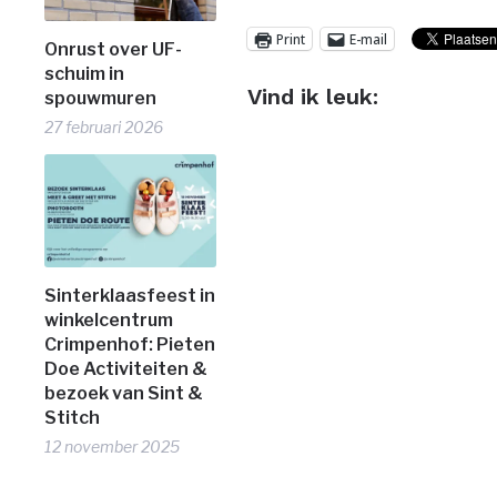
Print
E-mail
Onrust over UF-
schuim in
Vind ik leuk:
spouwmuren
27 februari 2026
Sinterklaasfeest in
winkelcentrum
Crimpenhof: Pieten
Doe Activiteiten &
bezoek van Sint &
Stitch
12 november 2025