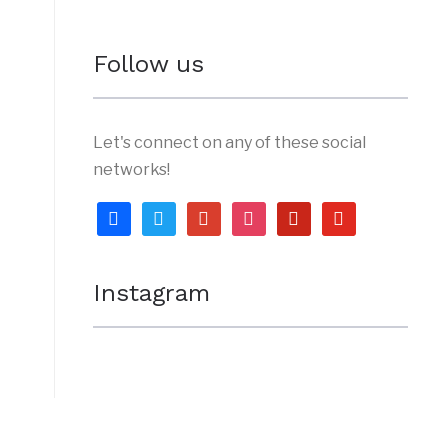
Follow us
Let's connect on any of these social
networks!
facebook
twitter
google
instagram
pinterest
youtube
Instagram