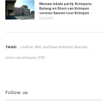
Nieuwe lokale partij: Krimpens
Belang en Stem van Krimpen
vormen Samen voor Krimpen
2 juli 2025
TAGS:
,
,
,
,
coalitie
d66
leefbaar krimpen
liberaal
,
stem van krimpen
VVD
Follow us