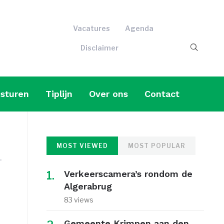
Vacatures
Agenda
Disclaimer
sturen
Tiplijn
Over ons
Contact
MOST VIEWED
MOST POPULAR
Verkeerscamera’s rondom de
Algerabrug
e
83 views
Gemeente Krimpen aan den