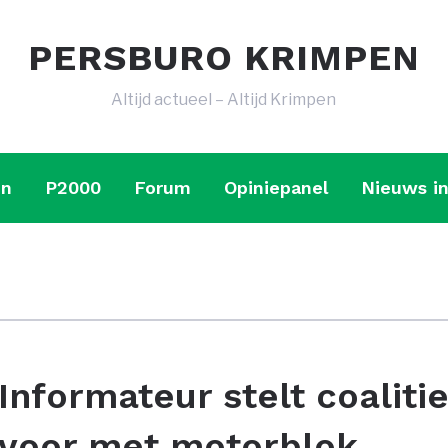
PERSBURO KRIMPEN
Altijd actueel – Altijd Krimpen
en
P2000
Forum
Opiniepanel
Nieuws in
Informateur stelt coaliti
voor met motorblok