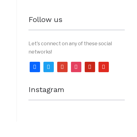
Follow us
Let's connect on any of these social
networks!
facebook
twitter
google
instagram
pinterest
youtube
Instagram