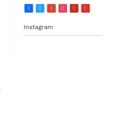
facebook
twitter
google
instagram
pinterest
youtube
Instagram
r
n