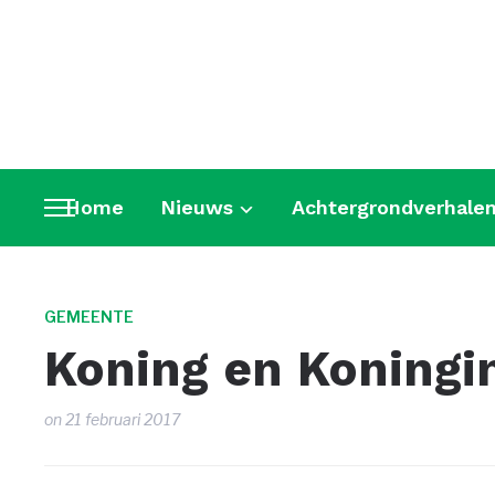
Home
Nieuws
Achtergrondverhale
Toggle
sidebar
&
navigation
GEMEENTE
Koning en Koningi
on
21 februari 2017