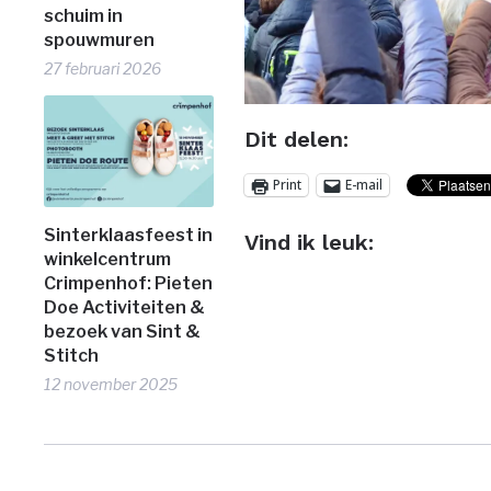
schuim in
spouwmuren
27 februari 2026
Dit delen:
Print
E-mail
Sinterklaasfeest in
Vind ik leuk:
winkelcentrum
Crimpenhof: Pieten
Doe Activiteiten &
bezoek van Sint &
Stitch
12 november 2025