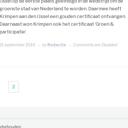
IJssel op de eerste plaats geëindigd in de wedstrijd om de
groenste stad van Nederland te worden. Daarmee heeft
Krimpen aan den IJssel een gouden certificaat ontvangen.
Daarnaast won Krimpen ook het certificaat ‘Groen &
participatie’.
21 september 2016
by
Redactie
Comments are Disabled
1
2
oorbehouden