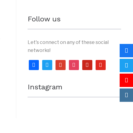
Follow us
Let's connect on any of these social
networks!
facebook
twitter
google
instagram
pinterest
youtube
Instagram