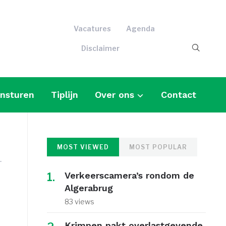
Vacatures
Agenda
Disclaimer
insturen
Tiplijn
Over ons
Contact
MOST VIEWED
MOST POPULAR
Verkeerscamera’s rondom de
Algerabrug
83 views
Krimpen pakt overlastgevende