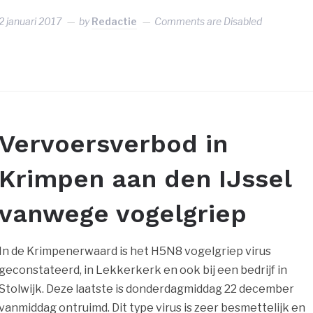
2 januari 2017
by
Redactie
Comments are Disabled
Vervoersverbod in
Krimpen aan den IJssel
vanwege vogelgriep
In de Krimpenerwaard is het H5N8 vogelgriep virus
geconstateerd, in Lekkerkerk en ook bij een bedrijf in
Stolwijk. Deze laatste is donderdagmiddag 22 december
vanmiddag ontruimd. Dit type virus is zeer besmettelijk en