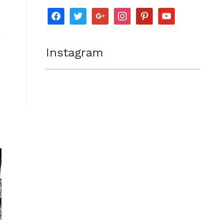
facebook
twitter
google
instagram
pinterest
youtube
Instagram