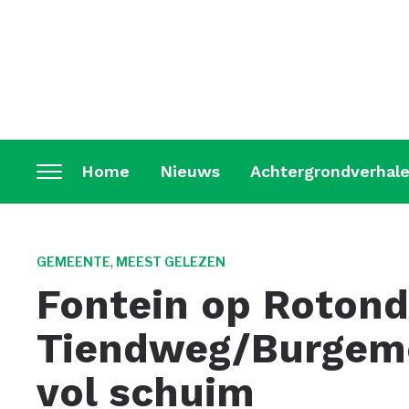
Home
Nieuws
Achtergrondverhal
Toggle
sidebar
&
navigation
,
GEMEENTE
MEEST GELEZEN
Fontein op Roton
Tiendweg/Burgeme
vol schuim