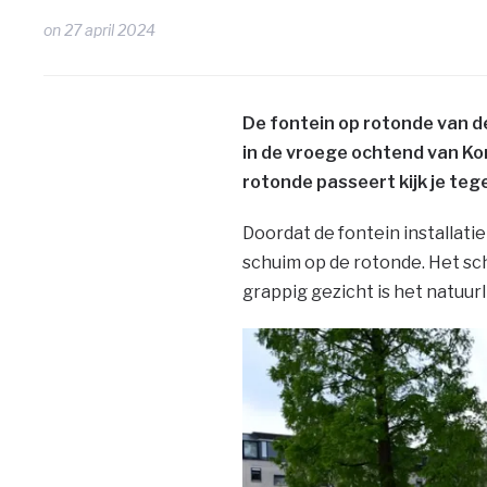
on
27 april 2024
De fontein op rotonde van 
in de vroege ochtend van K
rotonde passeert kijk je te
Doordat de fontein installati
schuim op de rotonde. Het sc
grappig gezicht is het natuurli