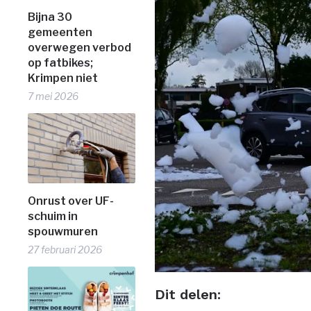
Bijna 30
gemeenten
overwegen verbod
op fatbikes;
Krimpen niet
7 mei 2026
Onrust over UF-
schuim in
spouwmuren
27 februari 2026
Dit delen: