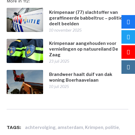
More in 112:
Krimpenaar (77) slachtoffer van
geraffineerde babbeltruc – politie
deelt beelden
10 november 2025
Krimpenaar aangehouden voor
vernielingen op natuureiland De
Zaag
23 juli 2025
Brandweer haalt duif van dak
woning Boerhaavelaan
10 juli 2025
TAGS:
,
,
,
,
achtervolging
amsterdam
Krimpen
politie