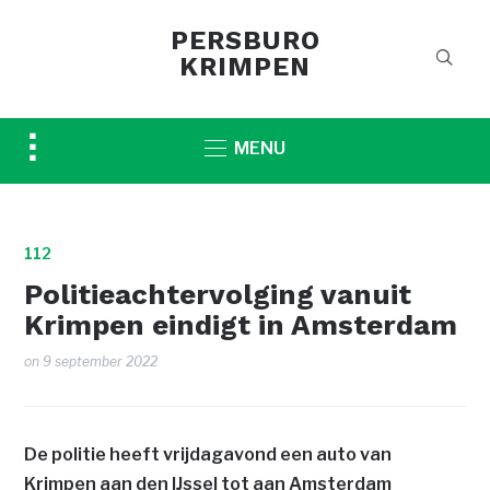
PERSBURO
KRIMPEN
Toggle
MENU
sidebar
&
navigation
112
Politieachtervolging vanuit
Krimpen eindigt in Amsterdam
on
9 september 2022
De politie heeft vrijdagavond een auto van
Krimpen aan den IJssel tot aan Amsterdam