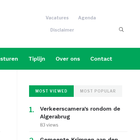
Vacatures
Agenda
Disclaimer
sturen
Tiplijn
Over ons
Contact
MOST VIEWED
MOST POPULAR
Verkeerscamera’s rondom de
Algerabrug
83 views
Gemeente Krimpen aan den