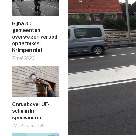
Bijna 30
gemeenten
overwegen verbod
op fatbikes;
Krimpen niet
7 mei 2026
Onrust over UF-
schuim in
spouwmuren
27 februari 2026