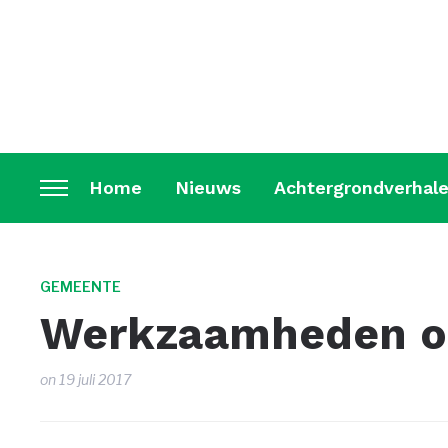
Home
Nieuws
Achtergrondverhal
Toggle
sidebar
&
navigation
GEMEENTE
Werkzaamheden op
on
19 juli 2017