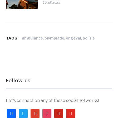
10 juli 2025
TAGS:
,
,
,
ambulance
olympiade
ongeval
politie
Follow us
Let's connect on any of these social networks!
facebook
twitter
google
instagram
pinterest
youtube