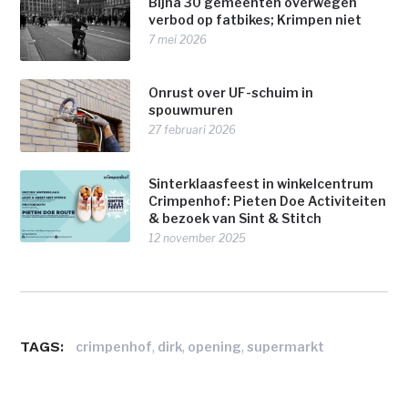
Bijna 30 gemeenten overwegen
verbod op fatbikes; Krimpen niet
7 mei 2026
Onrust over UF-schuim in
spouwmuren
27 februari 2026
Sinterklaasfeest in winkelcentrum
Crimpenhof: Pieten Doe Activiteiten
& bezoek van Sint & Stitch
12 november 2025
TAGS:
,
,
,
crimpenhof
dirk
opening
supermarkt