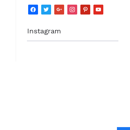
facebook
twitter
google
instagram
pinterest
youtube
Instagram