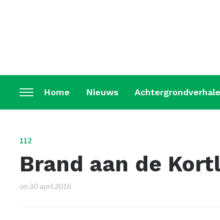
Home
Nieuws
Achtergrondverhal
Toggle
sidebar
&
navigation
112
Brand aan de Kort
on
30 april 2016