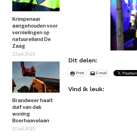
Krimpenaar
aangehouden voor
vernielingen op
natuureiland De
Zaag
23 juli 2025
Dit delen:
Print
E-mail
Vind ik leuk:
Brandweer haalt
duif van dak
woning
Boerhaavelaan
10 juli 2025