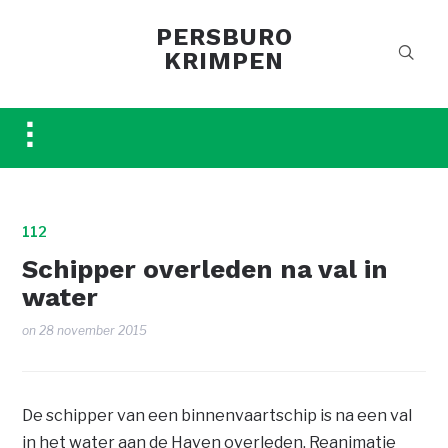
PERSBURO
KRIMPEN
Toggle
sidebar
&
navigation
112
Schipper overleden na val in
water
on
28 november 2015
De schipper van een binnenvaartschip is na een val
in het water aan de Haven overleden. Reanimatie