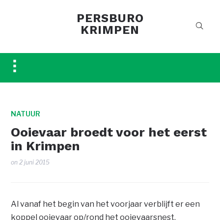
PERSBURO
KRIMPEN
Toggle
sidebar
&
navigation
NATUUR
Ooievaar broedt voor het eerst
in Krimpen
on
2 juni 2015
Al vanaf het begin van het voorjaar verblijft er een
koppel ooievaar op/rond het ooievaarsnest.