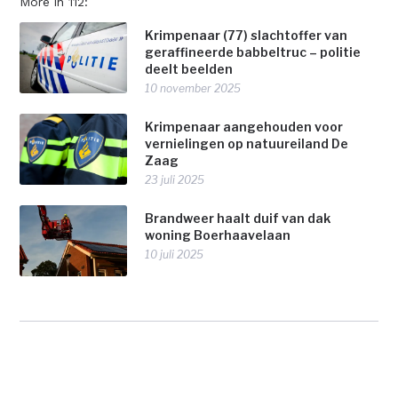
More in 112:
Krimpenaar (77) slachtoffer van
geraffineerde babbeltruc – politie
deelt beelden
10 november 2025
Krimpenaar aangehouden voor
vernielingen op natuureiland De
Zaag
23 juli 2025
Brandweer haalt duif van dak
woning Boerhaavelaan
10 juli 2025