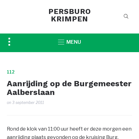
PERSBURO
KRIMPEN
Toggle
MENU
sidebar
&
navigation
112
Aanrijding op de Burgemeester
Aalberslaan
on
3 september 2011
Rond de klok van 11:00 uur heeft er deze morgen een
aanrijding plaats gevonden op de kruising Burg.