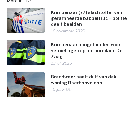
More in 112:
Krimpenaar (77) slachtoffer van
geraffineerde babbeltruc – politie
deelt beelden
10 november 2025
Krimpenaar aangehouden voor
vernielingen op natuureiland De
Zaag
23 juli 2025
Brandweer haalt duif van dak
woning Boerhaavelaan
10 juli 2025