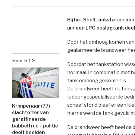
Bij het Shell tankstation aa
uur een LPG opslagtank de
Door het omhoog komen van d
gealarmeerde brandweer heeft
More in 112:
Doordat het tankstation wisse
normaal. In combinatie met h
tank omhoog gekomen is.
De brandweer heeft de tank 
is door gespecialiseerde bed
scheef stond bleef er een kle
Krimpenaar (77)
slachtoffer van
hierna werd de tank gevuld m
geraffineerde
babbeltruc – politie
De brandweer heeft heel de 
deelt beelden