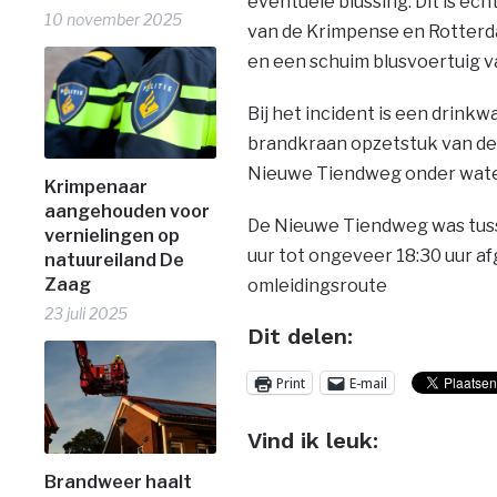
eventuele blussing. Dit is e
10 november 2025
van de Krimpense en Rotterd
en een schuim blusvoertuig 
Bij het incident is een drink
brandkraan opzetstuk van de 
Nieuwe Tiendweg onder wate
Krimpenaar
aangehouden voor
De Nieuwe Tiendweg was tuss
vernielingen op
uur tot ongeveer 18:30 uur af
natuureiland De
Zaag
omleidingsroute
23 juli 2025
Dit delen:
Print
E-mail
Vind ik leuk:
Brandweer haalt