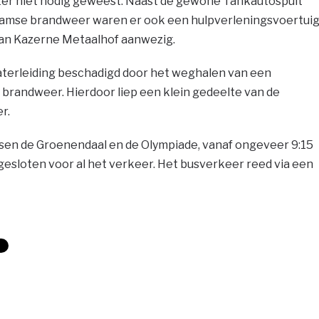
chter niet nodig geweest. Naast de gewone Tankautospuit
amse brandweer waren er ook een hulpverleningsvoertui
van Kazerne Metaalhof aanwezig.
waterleiding beschadigd door het weghalen van een
brandweer. Hierdoor liep een klein gedeelte van de
r.
en de Groenendaal en de Olympiade, vanaf ongeveer 9:15
gesloten voor al het verkeer. Het busverkeer reed via een