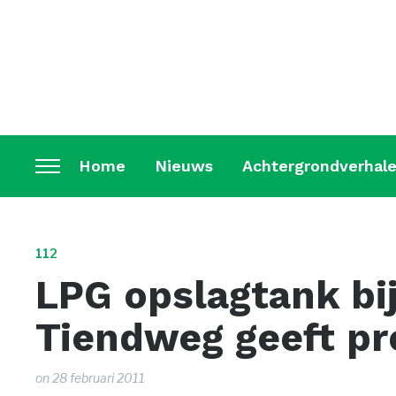
Home
Nieuws
Achtergrondverhal
Toggle
sidebar
&
navigation
112
LPG opslagtank bi
Tiendweg geeft p
on
28 februari 2011