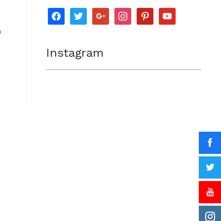
facebook
twitter
google
instagram
pinterest
youtube
0
Instagram
e