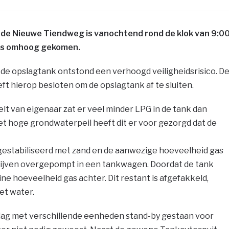
n de Nieuwe Tiendweg is vanochtend rond de klok van 9:0
els omhoog gekomen.
e opslagtank ontstond een verhoogd veiligheidsrisico. D
 hierop besloten om de opslagtank af te sluiten.
lt van eigenaar zat er veel minder LPG in de tank dan
et hoge grondwaterpeil heeft dit er voor gezorgd dat de
gestabiliseerd met zand en de aanwezige hoeveelheid gas
rijven overgepompt in een tankwagen. Doordat de tank
ine hoeveelheid gas achter. Dit restant is afgefakkeld,
et water.
dag met verschillende eenheden stand-by gestaan voor