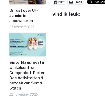
Print
E-mail
Onrust over UF-
Vind ik leuk:
schuim in
spouwmuren
27 februari 2026
Sinterklaasfeest in
winkelcentrum
Crimpenhof: Pieten
Doe Activiteiten &
bezoek van Sint &
Stitch
12 november 2025