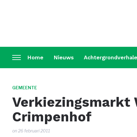
Home
Nieuws
Achtergrondverhal
Toggle
sidebar
&
navigation
GEMEENTE
Verkiezingsmarkt
Crimpenhof
on
26 februari 2011