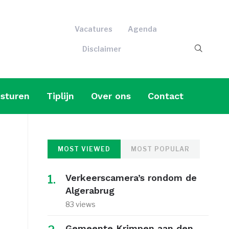
Vacatures
Agenda
Disclaimer
sturen
Tiplijn
Over ons
Contact
MOST VIEWED
MOST POPULAR
Verkeerscamera’s rondom de
Algerabrug
83 views
Gemeente Krimpen aan den