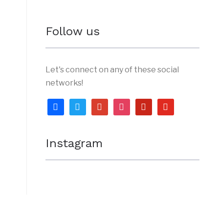
Follow us
Let's connect on any of these social
networks!
facebook
twitter
google
instagram
pinterest
youtube
Instagram