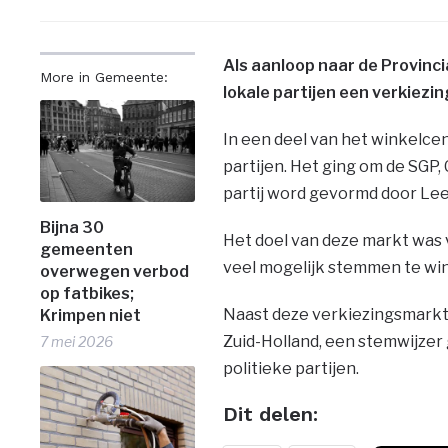
Als aanloop naar de Provinc
More in Gemeente:
lokale partijen een verkiez
In een deel van het winkelce
partijen. Het ging om de SGP,
partij word gevormd door Le
Bijna 30
Het doel van deze markt was 
gemeenten
veel mogelijk stemmen te wi
overwegen verbod
op fatbikes;
Naast deze verkiezingsmarkt i
Krimpen niet
Zuid-
Holland, een stemwijzer
7 mei 2026
politieke partijen.
Dit delen: