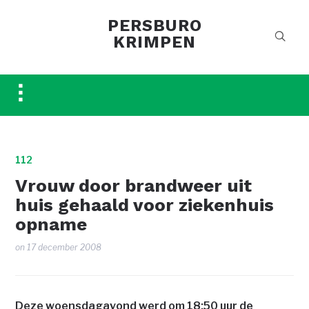
PERSBURO
KRIMPEN
Toggle
sidebar
&
navigation
112
Vrouw door brandweer uit
huis gehaald voor ziekenhuis
opname
on
17 december 2008
Deze woensdagavond werd om 18:50 uur de