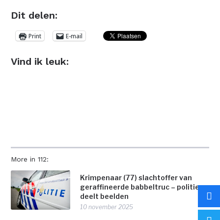
Dit delen:
Print
E-mail
Vind ik leuk:
More in 112:
Krimpenaar (77) slachtoffer van
geraffineerde babbeltruc – politie
deelt beelden
10 november 2025