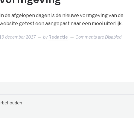
In de afgelopen dagen is de nieuwe vormgeving van de
website getest een aangepast naar een mooi uiterlijk.
19 december 2017
by
Redactie
Comments are Disabled
oorbehouden