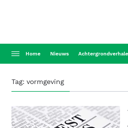
Home
Nieuws
Achtergrondverhal
Toggle
sidebar
&
Tag:
vormgeving
navigation