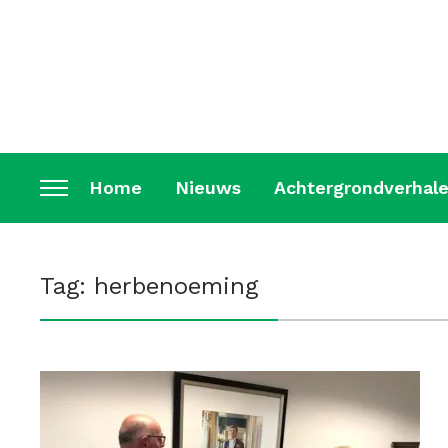
Home
Nieuws
Achtergrondverhal
Toggle
sidebar
&
Tag:
herbenoeming
navigation