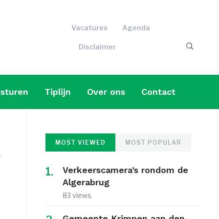
Vacatures
Agenda
Disclaimer
sturen
Tiplijn
Over ons
Contact
MOST VIEWED
MOST POPULAR
Verkeerscamera’s rondom de
Algerabrug
83 views
Gemeente Krimpen aan den