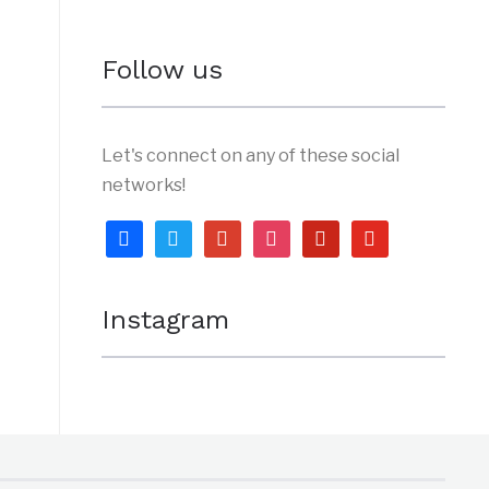
Follow us
Let's connect on any of these social
networks!
facebook
twitter
google
instagram
pinterest
youtube
Instagram