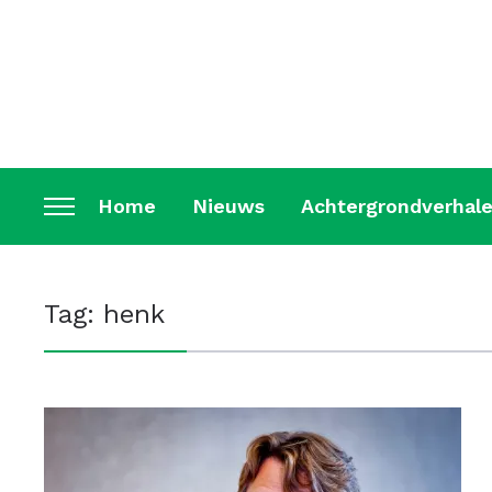
Home
Nieuws
Achtergrondverhal
Toggle
sidebar
&
Tag:
henk
navigation