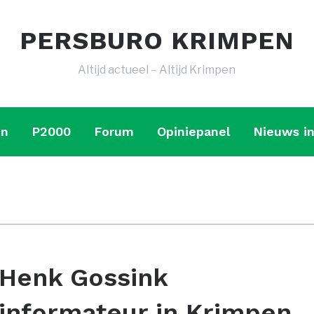
PERSBURO KRIMPEN
Altijd actueel – Altijd Krimpen
en
P2000
Forum
Opiniepanel
Nieuws in
Henk Gossink
informateur in Krimpen