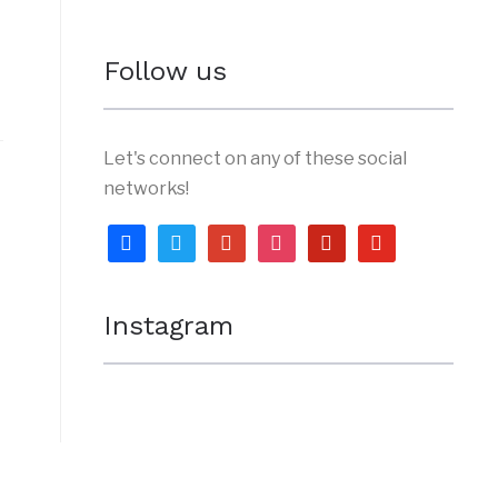
Follow us
Let's connect on any of these social
networks!
facebook
twitter
google
instagram
pinterest
youtube
Instagram