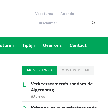
Vacatures
Agenda
Disclaimer
sturen
Tiplijn
Over ons
Contact
MOST VIEWED
MOST POPULAR
Verkeerscamera’s rondom de
Algerabrug
83 views
Krimpen pakt overlastgevende