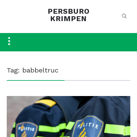
PERSBURO
KRIMPEN
Toggle
sidebar
&
navigation
Tag:
babbeltruc