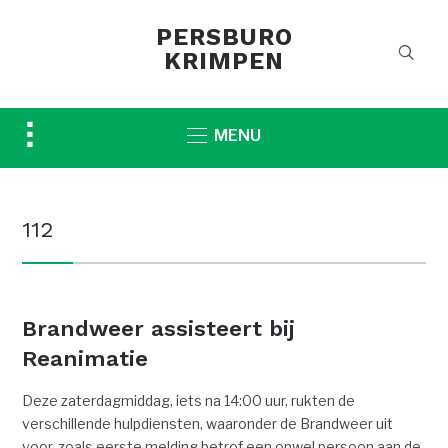
PERSBURO
KRIMPEN
Toggle
MENU
sidebar
&
navigation
112
Brandweer assisteert bij
Reanimatie
Deze zaterdagmiddag, iets na 14:00 uur, rukten de
verschillende hulpdiensten, waaronder de Brandweer uit
voor, zoals eerste melding betrof een onwel persoon aan de