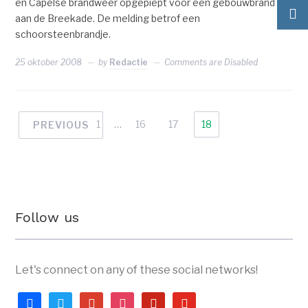
en Capelse brandweer opgepiept voor een gebouwbrand
aan de Breekade. De melding betrof een
schoorsteenbrandje.
25 oktober 2008
by
Redactie
Comments are Disabled
1
…
16
17
18
PREVIOUS
Follow us
Let's connect on any of these social networks!
facebook
twitter
google
instagram
pinterest
youtube