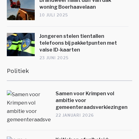
Brandweer haalt duif van dak
woning Boerhaavelaan
10 JULI 2025
Jongeren stelen tientallen
telefoons bij pakketpunten met
valse ID-kaarten
23 JUNI 2025
Politiek
Samen voor Krimpen vol
ambitie voor
gemeenteraadsverkiezingen
22 JANUARI 2026