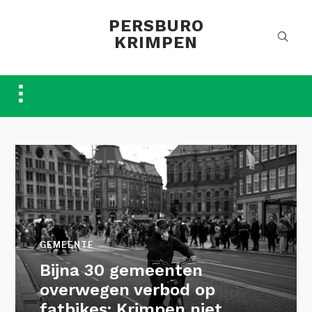
PERSBURO
KRIMPEN
Toggle
sidebar
&
navigation
GEMEENTE
Bijna 30 gemeenten
overwegen verbod op
fatbikes; Krimpen niet