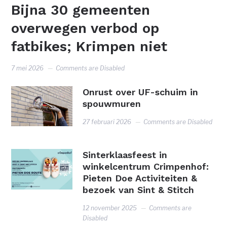
Bijna 30 gemeenten
overwegen verbod op
fatbikes; Krimpen niet
7 mei 2026
Comments are Disabled
Onrust over UF-schuim in
spouwmuren
27 februari 2026
Comments are Disabled
Sinterklaasfeest in
winkelcentrum Crimpenhof:
Pieten Doe Activiteiten &
bezoek van Sint & Stitch
12 november 2025
Comments are
Disabled