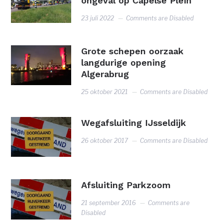
ongeval op Capelse Plein
23 juli 2022
Comments are Disabled
Grote schepen oorzaak
langdurige opening
Algerabrug
25 oktober 2021
Comments are Disabled
Wegafsluiting IJsseldijk
26 oktober 2017
Comments are Disabled
Afsluiting Parkzoom
21 september 2016
Comments are
Disabled