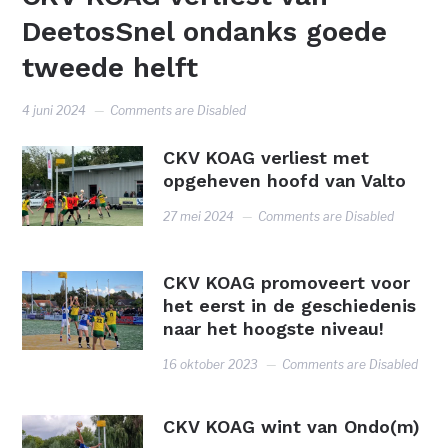
DeetosSnel ondanks goede
tweede helft
4 juni 2024
Comments are Disabled
CKV KOAG verliest met
opgeheven hoofd van Valto
27 mei 2024
Comments are Disabled
CKV KOAG promoveert voor
het eerst in de geschiedenis
naar het hoogste niveau!
16 oktober 2023
Comments are Disabled
CKV KOAG wint van Ondo(m)